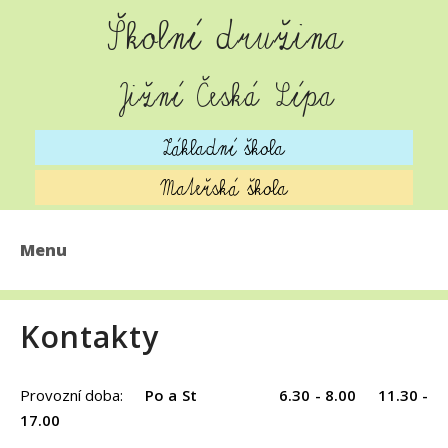
Školní družina
Jižní Česká Lípa
Základní škola
Mateřská škola
Menu
AKTUALITY
Kontakty
O ŠKOLNÍ DRUŽINĚ
DENNÍ PROGRAM
Provozní doba:
Po a St
6.30 - 8.00 11.30 -
17.00
ŠKOLNÍ JÍDELNA