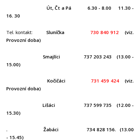
DOKUMENTY
Út, Čt a Pá
6.30 - 8.00 11.30 -
16. 30
FOTOGALERIE
KONTAKTY
Tel. kontakt:
Sluníčka
730 840 912
(viz.
Provozní doba)
Smajlíci 737 203 243 (13.00 -
15.00)
Kočičáci
731 459 424
(viz.
Provozní doba)
Lišáci 737 599 735 (12.00 -
15.30)
. Žabáci 734 828 156. (13.00
- 15.45)