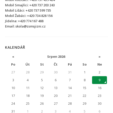
Mobil Smajlíci: +420 737 203 243
Mobil Lišáci: +420 737 599 735
Mobil Žabáci: +420 734 828 156
Jídelna: +420 774 167 488
Email: skola@zsmsjizni.cz
KALENDÁŘ
«
Srpen 2026
»
Po
Út
St
Čt
Pá
So
Ne
27
28
29
30
31
1
2
3
4
5
6
7
8
9
10
11
12
13
14
15
16
17
18
19
20
21
22
23
24
25
26
27
28
29
30
31
1
2
3
4
5
6