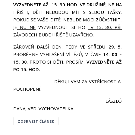
VYZVEDNETE AŽ 15. 30 HOD. VE DRUŽINĚ,
NE NA
HŘIŠTI, DĚTI NEBUDOU MÍT S SEBOU TAŠKY.
POKUD SE VAŠE DITĚ NEBUDE MOCI ZÚČASTNIT,
JE
NUTNÉ
VYZVEDNOUT SI HO
V 13. 30. PŘI
ZÁVODECH BUDE HŘIŠTĚ UZAVŘENO.
ZÁROVEŃ DALŠÍ DEN, TEDY
VE STŘEDU 29. 5.
PROBĚHNE VYHLÁŠENÍ VÍTĚZŮ, V ČASE
14. 00 –
15. 00
. PROTO SI DĚTI, PROSÍM,
VYZVEDNĚTE AŽ
PO 15. HOD.
DĚKUJI VÁM ZA VSTŘÍCNOST A
POCHOPENÍ.
LÁSZLÓ
DANA, VED. VYCHOVATELKA
ZOBRAZIT ČLÁNEK