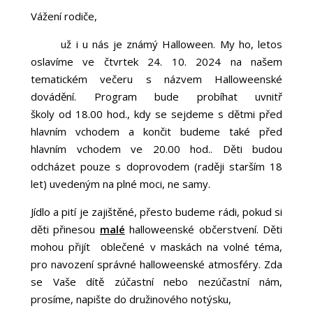
Vážení rodiče,
už i u nás je známý Halloween. My ho, letos
oslavíme ve čtvrtek 24. 10. 2024 na našem
tematickém večeru s názvem Halloweenské
dovádění. Program bude probíhat uvnitř
školy od 18.00 hod., kdy se sejdeme s dětmi před
hlavním vchodem a končit budeme také před
hlavním vchodem ve 20.00 hod.. Děti budou
odcházet pouze s doprovodem (raději starším 18
let) uvedeným na plné moci, ne samy.
Jídlo a pití je zajištěné, přesto budeme rádi, pokud si
děti přinesou
malé
halloweenské občerstvení. Děti
mohou přijít oblečené v maskách na volné téma,
pro navození správné halloweenské atmosféry. Zda
se Vaše dítě zúčastní nebo nezúčastní nám,
prosíme, napište do družinového notýsku,