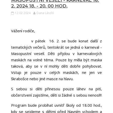
MASOPUSTNÍ VESELÍ - KARNEVAL 16.
2. 2024 18. - 20. 00 HOD.
12.02.2024
Dana László
Vážení rodiče,
v pátek 16. 2. se bude konat další z
tematických večerů, tentokrát se jedná o karneval -
Masopustní veselí. Děti přijdou v karnevalových
maskách na volné téma. Pouze by měla být maska
taková, aby se v ní mohly děti dobře pohybovat.
Vstup je pouze v celých maskách, ne jen ve
škrabošce nebo jiné masce na hlavu.
S sebou si děti přinesou pouze láhev na pití,
občerstvení zajistíme, děti si žádné s sebou nenosí!!!
Program bude probíhat uvnitř školy od 18.00 hod.,
kdy se sejdeme s dětmi před hlavním vchodem a