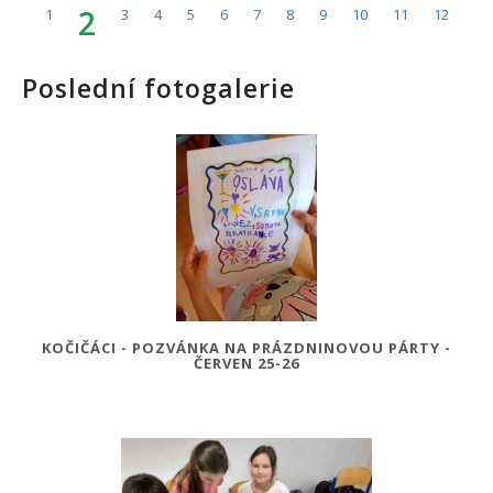
2
1
3
4
5
6
7
8
9
10
11
12
Poslední fotogalerie
KOČIČÁCI - POZVÁNKA NA PRÁZDNINOVOU PÁRTY -
ČERVEN 25-26