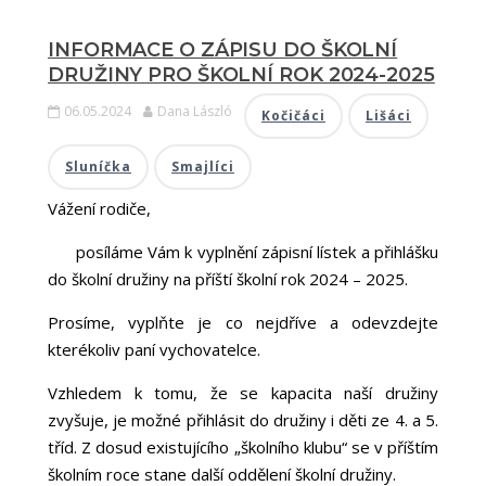
INFORMACE O ZÁPISU DO ŠKOLNÍ
DRUŽINY PRO ŠKOLNÍ ROK 2024-2025
06.05.2024
Dana László
Kočičáci
Lišáci
Sluníčka
Smajlíci
Vážení rodiče,
posíláme Vám k vyplnění zápisní lístek a přihlášku
do školní družiny na příští školní rok 2024 – 2025.
Prosíme, vyplňte je co nejdříve a odevzdejte
kterékoliv paní vychovatelce.
Vzhledem k tomu, že se kapacita naší družiny
zvyšuje, je možné přihlásit do družiny i děti ze 4. a 5.
tříd. Z dosud existujícího „školního klubu“ se v příštím
školním roce stane další oddělení školní družiny.