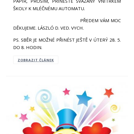
PAPÍR, PROSÍM, PŘINESTE SVÁZANÝ VNITŘKEM
ŠKOLY K MLÉČNÉMU AUTOMATU.
PŘEDEM VÁM MOC
DĚKUJEME. LÁSZLÓ D. VED. VYCH.
PS. SBĚR JE MOŽNÉ PŘINÉST JEŠTĚ V ÚTERÝ 28. 5.
DO 8. HODIN.
ZOBRAZIT ČLÁNEK