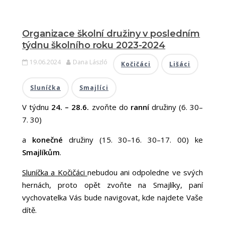
Organizace školní družiny v posledním
týdnu školního roku 2023-2024
19.06.2024
Dana László
Kočičáci
Lišáci
Sluníčka
Smajlíci
V týdnu
24. – 28.6.
zvoňte do
ranní
družiny (6. 30–
7. 30)
a
konečné
družiny (15. 30–16. 30–17. 00) ke
Smajlíkům
.
Sluníčka a Kočičáci
nebudou ani odpoledne ve svých
hernách, proto opět zvoňte na Smajlíky, paní
vychovatelka Vás bude navigovat, kde najdete Vaše
dítě.