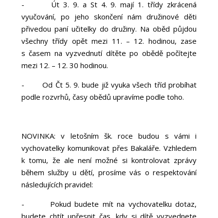
-
Út 3. 9. a St 4. 9. mají 1. třídy zkrácená
vyučování, po jeho skončení nám družinové děti
přivedou paní učitelky do družiny. Na oběd půjdou
všechny třídy opět mezi 11. – 12. hodinou, zase
s časem na vyzvednutí dítěte po obědě počítejte
mezi 12. – 12. 30 hodinou.
-
Od Čt 5. 9. bude již vyuka všech tříd probíhat
podle rozvrhů, časy obědů upravíme podle toho.
NOVINKA: v letošním šk. roce budou s vámi i
vychovatelky komunikovat přes Bakaláře. Vzhledem
k tomu, že ale není možné si kontrolovat zprávy
během služby u dětí, prosíme vás o respektování
následujících pravidel:
-
Pokud budete mít na vychovatelku dotaz,
budete chtít upřesnit čas, kdy si dítě vyzvednete