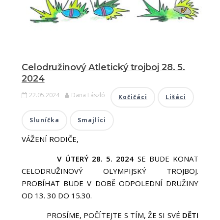
Celodružinový Atletický trojboj 28. 5.
2024
22.05.2024
Dana László
Kočičáci
Lišáci
Sluníčka
Smajlíci
VÁŽENÍ RODIČE,
V ÚTERÝ 28. 5. 2024
SE BUDE KONAT
CELODRUŽINOVÝ OLYMPIJSKÝ TROJBOJ.
PROBÍHAT BUDE V DOBĚ ODPOLEDNÍ DRUŽINY
OD 13. 30 DO 15.30.
PROSÍME, POČÍTEJTE S TÍM, ŽE SI SVÉ
DĚTI