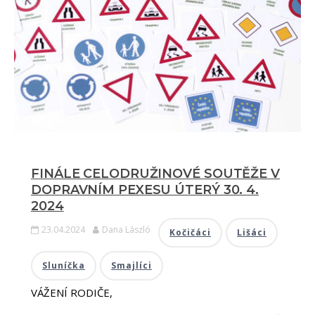
FINÁLE CELODRUŽINOVÉ SOUTĚŽE V
DOPRAVNÍM PEXESU ÚTERÝ 30. 4.
2024
23.04.2024
Dana László
Kočičáci
Lišáci
Sluníčka
Smajlíci
VÁŽENÍ RODIČE,