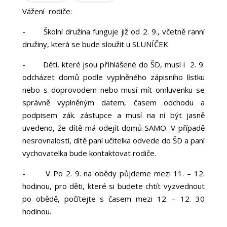
Vážení rodiče:
-
Školní družina funguje již od 2. 9., včetně ranní
družiny, která se bude sloužit u SLUNÍČEK
-
Děti, které jsou přIhlášené do ŠD, musí i 2. 9.
odcházet domů podle vyplněného zápisního lístku
nebo s doprovodem nebo musí mít omluvenku se
správně vyplněným datem, časem odchodu a
podpisem zák. zástupce a musí na ní být jasně
uvedeno, že dítě má odejít domů SAMO. V případě
nesrovnalostí, dítě paní učitelka odvede do ŠD a paní
vychovatelka bude kontaktovat rodiče.
-
V Po 2. 9. na obědy půjdeme mezi 11. – 12.
hodinou, pro děti, které si budete chtít vyzvednout
po obědě, počítejte s časem mezi 12. – 12. 30
hodinou.