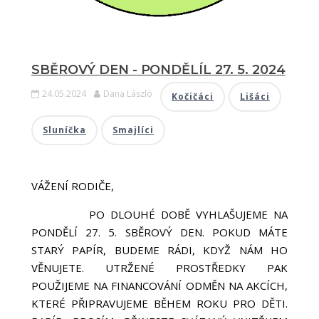
SBĚROVÝ DEN - PONDĚLÍL 27. 5. 2024
24.05.2024
Dana László
Kočičáci
Lišáci
Sluníčka
Smajlíci
VÁŽENÍ RODIČE,
PO DLOUHÉ DOBĚ VYHLAŠUJEME NA
PONDĚLÍ 27. 5. SBĚROVÝ DEN. POKUD MÁTE
STARÝ PAPÍR, BUDEME RÁDI, KDYŽ NÁM HO
VĚNUJETE. UTRŽENÉ PROSTŘEDKY PAK
POUŽIJEME NA FINANCOVÁNÍ ODMĚN NA AKCÍCH,
KTERÉ PŘIPRAVUJEME BĚHEM ROKU PRO DĚTI.