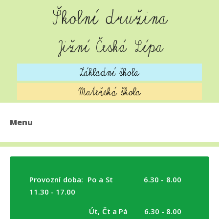
Školní družina
Jižní Česká Lípa
Základní škola
Mateřská škola
Menu
AKTUALITY
O ŠKOLNÍ DRUŽINĚ
Provozní doba: Po a St 6.30 - 8.00
DENNÍ PROGRAM
11.30 - 17.00
ŠKOLNÍ JÍDELNA
Út, Čt a Pá 6.30 - 8.00