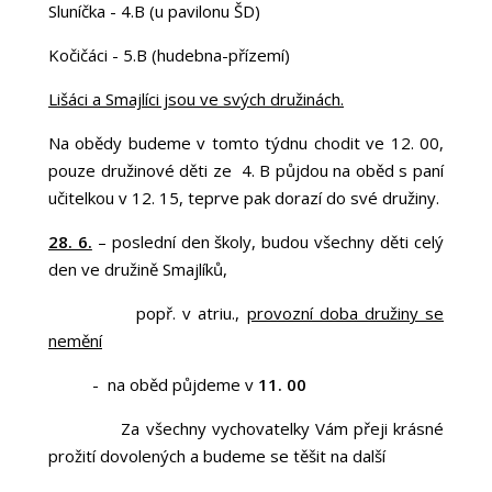
Sluníčka - 4.B (u pavilonu ŠD)
Kočičáci - 5.B (hudebna-přízemí)
Lišáci a Smajlíci jsou ve svých družinách.
Na obědy budeme v tomto týdnu chodit ve 12. 00,
pouze družinové děti ze 4. B půjdou na oběd s paní
učitelkou v 12. 15, teprve pak dorazí do své družiny.
28. 6.
– poslední den školy, budou všechny děti celý
den ve družině Smajlíků,
popř. v atriu.,
provozní doba družiny se
nemění
- na oběd půjdeme v
11. 00
Za všechny vychovatelky Vám přeji krásné
prožití dovolených a budeme se těšit na další