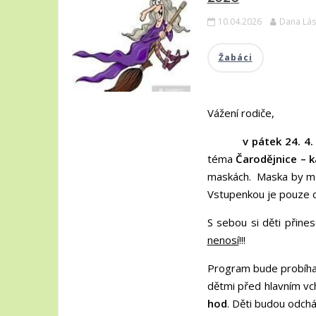
10.04.2026
Dana Lás
Žabáci
Vážení rodiče,
v pátek 24. 4
téma
Čarodějnice – k
maskách. Maska by měl
Vstupenkou je pouze c
S sebou si děti přines
nenosí
!!!
Program bude probíhat 
dětmi před hlavním v
hod
. Děti budou odch