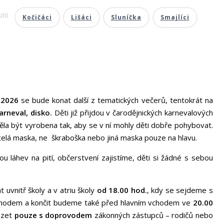
zló
Kočičáci
Lišáci
Sluníčka
Smajlíci
. 2026
se bude konat další z tematických večerů, tentokrát na
arneval, disko.
Děti již přijdou v čarodějnických karnevalových
a být vyrobena tak, aby se v ní mohly děti dobře pohybovat.
elá maska, ne škraboška nebo jiná maska pouze na hlavu.
ou láhev na pití, občerstvení zajistíme, děti si žádné s sebou
uvnitř školy a v atriu školy
od 18.00 hod.
, kdy se sejdeme s
chodem a končit budeme také před hlavním vchodem ve
20.00
ázet
pouze s doprovodem
zákonných zástupců – rodičů nebo