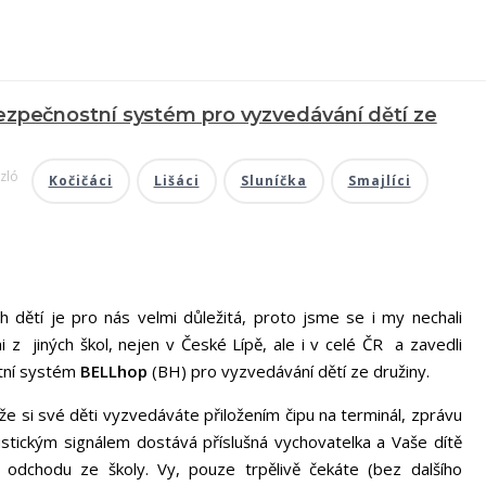
ezpečnostní systém pro vyzvedávání dětí ze
zló
Kočičáci
Lišáci
Sluníčka
Smajlíci
tí je pro nás velmi důležitá, proto jsme se i my nechali
 z jiných škol, nejen v České Lípě, ale i v celé ČR a zavedli
tní systém
BELLhop
(BH) pro vyzvedávání dětí ze družiny.
 si své děti vyzvedáváte přiložením čipu na terminál, zprávu
ustickým signálem dostává příslušná vychovatelka a Vaše dítě
 odchodu ze školy. Vy, pouze trpělivě čekáte (bez dalšího