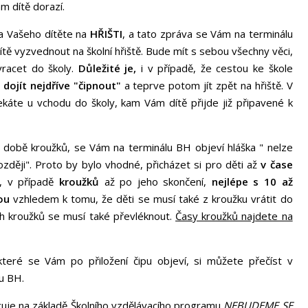
Vám dítě dorazí.
 Vašeho dítěte na
HŘIŠTI
, a tato zpráva se Vám na terminálu
dítě vyzvednout na školní hřiště. Bude mít s sebou všechny věci,
vracet do školy.
Důležité je,
i v případě, že cestou ke škole
i
dojít nejdříve "čipnout"
a teprve potom jít zpět na hřiště. V
ekáte u vchodu do školy, kam Vám dítě přijde již připavené k
 době kroužků, se Vám na terminálu BH objeví hláška " nelze
zději". Proto by bylo vhodné, přicházet si pro děti až
v čase
, v případě
kroužků
až po jeho skončení,
nejlépe s 10 až
ou
vzhledem k tomu, že děti se musí také z kroužku vrátit do
ch kroužků se musí také převléknout.
Časy kroužků najdete na
které se Vám po přiložení čipu objeví, si můžete přečíst v
nálu BH.
e na základě Školního vzdělávacího programu
NEBUDEME SE