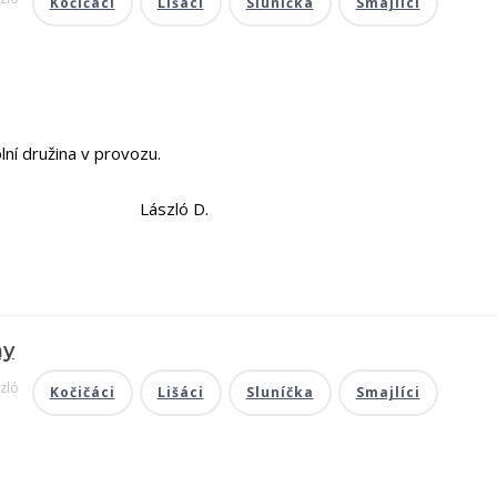
Kočičáci
Lišáci
Sluníčka
Smajlíci
ní družina v provozu.
zló D.
ny
zló
Kočičáci
Lišáci
Sluníčka
Smajlíci