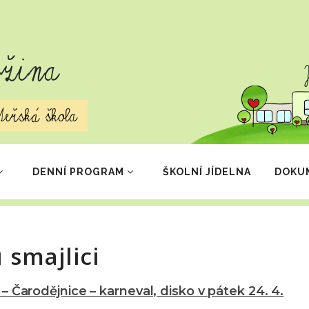
užina
eřská škola
DENNÍ PROGRAM
ŠKOLNÍ JÍDELNA
DOKU
 smajlici
– Čarodějnice – karneval, disko v pátek 24. 4.