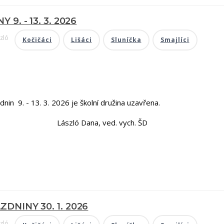
9. - 13. 3. 2026
zló
Kočičáci
Lišáci
Sluníčka
Smajlíci
n 9. - 13. 3. 2026 je školní družina uzavřena.
ana, ved. vych. ŠD
DNINY 30. 1. 2026
zló