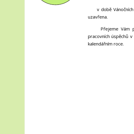
v době Vánočních pr
uzavřena.
Přejeme Vám pěkné 
pracovních úspěchů v 
kalendářním roce.
Vaše 