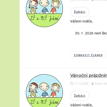
Žabáci
Vážení rodiče,
30. 1. 2026 není škol
​Lás
ZOBRAZIT ČLÁNEK
Vánoční prázdni
17.12.2025
Dana Lás
Žabáci
Vážení rodiče,