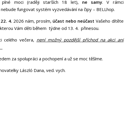
plné moci (raději starších 18 let),
ne samy
. V rámci
 nebude fungovat systém vyzvedávání na čipy – BELLhop.
22. 4.
2026 nám, prosím,
účast nebo neúčast
Vašeho dítěte
, kterou Vám děti během týdne od 13. 4. přinesou.
ci celého večera,
není možný pozdější příchod na akci ani
e.
 za spolupráci a pochopení a už se moc těšíme.
 László Dana, ved. vych.