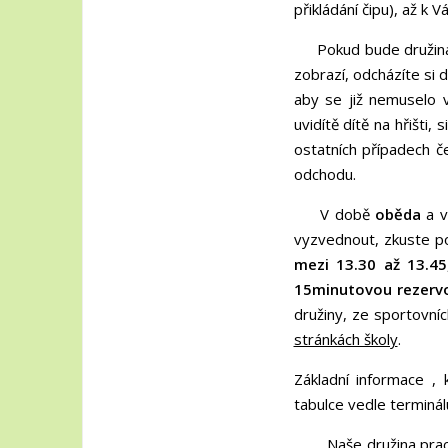
přikládání čipu), až k 
Pokud bude družina
zobrazí, odcházíte si 
aby se již nemuselo 
uvidítě dítě na hřišti, s
ostatních případech č
odchodu.
V době
oběda
a v
vyzvednout, zkuste po
mezi 13.30 až 13.45
15minutovou rezerv
družiny, ze sportovní
stránkách školy
.
Základní informace , 
tabulce vedle termi
Naše družina pracuj