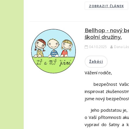
ZOBRAZIT ČLÁNEK
Bellhop - nový b
školní družiny.
04.10.2025
Dana Lás
Žabáci
Vážení rodiče,
bezpečnost Vašich dě
inspirovat zkušenostmi
jsme nový bezpečnos
Jeho podstatou je, že
o Vaší přítomnosti ak
vypraví do šatny a k