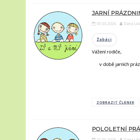
JARNÍ PRÁZDNINY 
05.03.2026
Dana Lás
Žabáci
Vážení rodiče,
v době jarních prázdni
László D
ZOBRAZIT ČLÁNEK
POLOLETNÍ PRÁZ
27.01.2026
Dana Lás