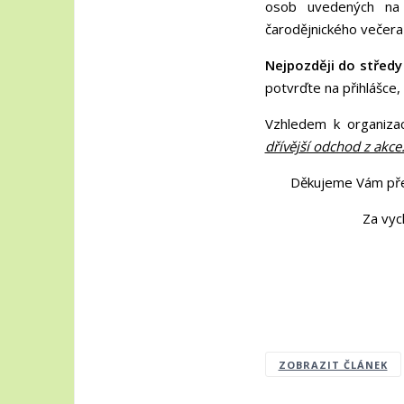
osob uvedených na 
čarodějnického večera
Nejpozději do středy 
potvrďte na přihlášce
Vzhledem k organiza
dřívější odchod z akc
Děkujeme Vám předem
Za vychovatelky
ZOBRAZIT ČLÁNEK